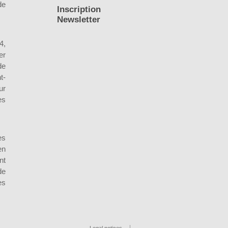
de
Inscription
Newsletter
4,
er
de
t-
ur
es
es
en
nt
de
es