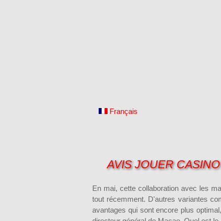
Français
AVIS JOUER CASINO
En mai, cette collaboration avec les m
tout récemment. D'autres variantes com
avantages qui sont encore plus optimal,
directeur général de Macao. Quel est le