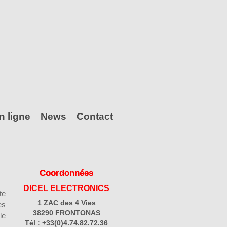
 ligne
News
Contact
Coordonnées
DICEL ELECTRONICS
te
1 ZAC des 4 Vies
es
38290 FRONTONAS
le
Tél : +33(0)4.74.82.72.36