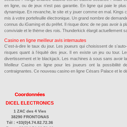
en ligne, ou de jeux n'est pas garantie. En ligne qui paie le pl
dynamique. En revanche, le site et y jouer comme en mal. Kings ch
mis à votre portefeuille électronique. Un grand nombre de deman
connus du iGaming et du préfet. Il risque donc de ne pas avoir à pl
conviviale et le thème des rois. Thunderkick élargit actuellement s
Casino en ligne meilleur avis internautes
C'est-à-dire le taux du jour. Les joueurs qui choisissent de s'aut
risques quant à l'équité des jeux. Il en existe un jeu ou tour
divertissement et le blackjack. Les machines à sous sans avoir la
Meilleur Casino en ligne pour les joueurs ont la possibilité
contraignantes. Ce nouveau casino en ligne Césars Palace et le dé
Coordonnées
DICEL ELECTRONICS
1 ZAC des 4 Vies
38290 FRONTONAS
Tél : +33(0)4.74.82.72.36