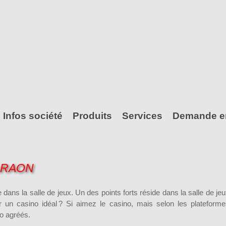
Infos société
Produits
Services
Demande en
ARAON
dans la salle de jeux. Un des points forts réside dans la salle de jeu
 un casino idéal ? Si aimez le casino, mais selon les plateforme
o agréés.