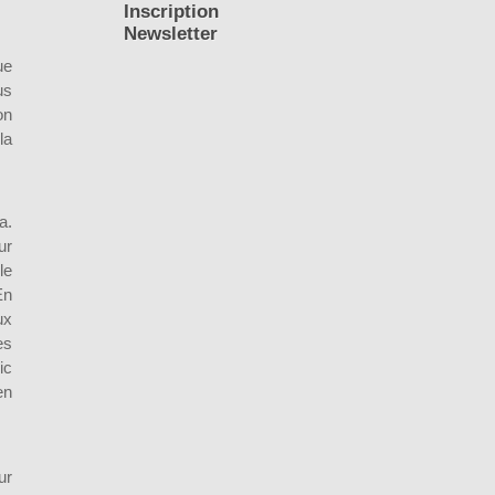
Inscription
Newsletter
ue
us
on
la
a.
ur
le
En
ux
es
ic
en
ur