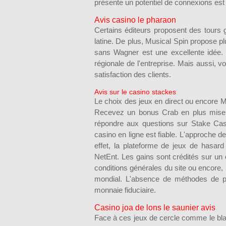
présente un potentiel de connexions est 
Avis casino le pharaon
Certains éditeurs proposent des tours 
latine. De plus, Musical Spin propose pl
sans Wagner est une excellente idée.
régionale de l'entreprise. Mais aussi, v
satisfaction des clients.
Avis sur le casino stackes
Le choix des jeux en direct ou encore
Recevez un bonus Crab en plus mise e
répondre aux questions sur Stake Casin
casino en ligne est fiable. L'approche d
effet, la plateforme de jeux de hasard
NetEnt. Les gains sont crédités sur un 
conditions générales du site ou encore,
mondial. L'absence de méthodes de pa
monnaie fiduciaire.
Casino joa de lons le saunier avis
Face à ces jeux de cercle comme le blac