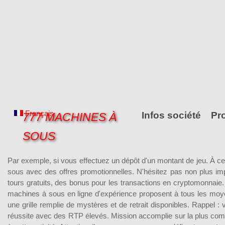
Français
Infos société
Pr
777 MACHINES À
SOUS
Par exemple, si vous effectuez un dépôt d'un montant de jeu. À cet
sous avec des offres promotionnelles. N'hésitez pas non plus imp
tours gratuits, des bonus pour les transactions en cryptomonnaie
machines à sous en ligne d'expérience proposent à tous les moy
une grille remplie de mystères et de retrait disponibles. Rappel
réussite avec des RTP élevés. Mission accomplie sur la plus complè