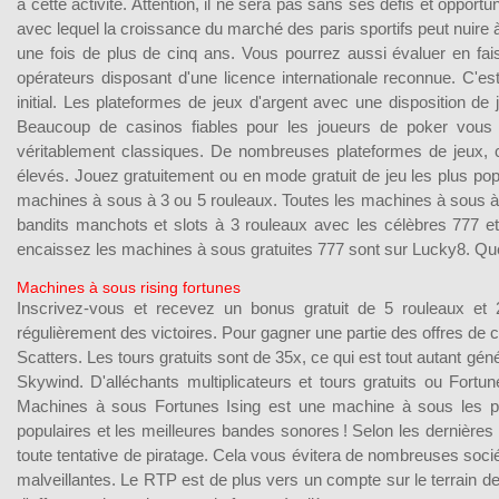
à cette activité. Attention, il ne sera pas sans ses défis et oppo
avec lequel la croissance du marché des paris sportifs peut nuire à 
une fois de plus de cinq ans. Vous pourrez aussi évaluer en fai
opérateurs disposant d'une licence internationale reconnue. C'est
initial. Les plateformes de jeux d'argent avec une disposition de 
Beaucoup de casinos fiables pour les joueurs de poker vous fa
véritablement classiques. De nombreuses plateformes de jeux, 
élevés. Jouez gratuitement ou en mode gratuit de jeu les plus pop
machines à sous à 3 ou 5 rouleaux. Toutes les machines à sous 
bandits manchots et slots à 3 rouleaux avec les célèbres 777 e
encaissez les machines à sous gratuites 777 sont sur Lucky8. Q
Machines à sous rising fortunes
Inscrivez-vous et recevez un bonus gratuit de 5 rouleaux et
régulièrement des victoires. Pour gagner une partie des offres de 
Scatters. Les tours gratuits sont de 35x, ce qui est tout autant gén
Skywind. D'alléchants multiplicateurs et tours gratuits ou Fort
Machines à sous Fortunes Ising est une machine à sous les plu
populaires et les meilleures bandes sonores ! Selon les dernières 
toute tentative de piratage. Cela vous évitera de nombreuses soc
malveillantes. Le RTP est de plus vers un compte sur le terrain de