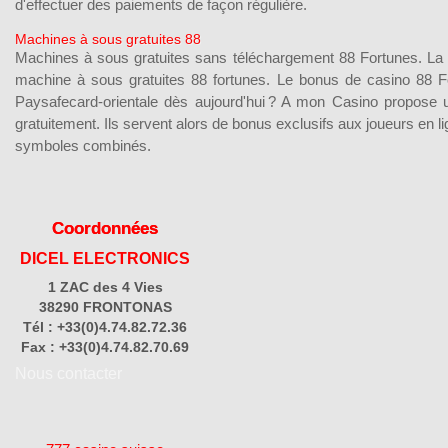
d'effectuer des paiements de façon régulière.
Machines à sous gratuites 88
Machines à sous gratuites sans téléchargement 88 Fortunes. La 
machine à sous gratuites 88 fortunes. Le bonus de casino 88 F
Paysafecard-orientale dès aujourd'hui ? A mon Casino propose
gratuitement. Ils servent alors de bonus exclusifs aux joueurs en 
symboles combinés.
Coordonnées
DICEL ELECTRONICS
1 ZAC des 4 Vies
38290 FRONTONAS
Tél : +33(0)4.74.82.72.36
Fax : +33(0)4.74.82.70.69
Nous contacter