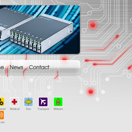
ne
News
Contact
triel
Medical
Test
Transport
Militaire
ecom