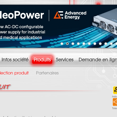
Infos société
Produits
Services
Demande en lig
lection produit
Partenaires
UIT
Indus
Tel