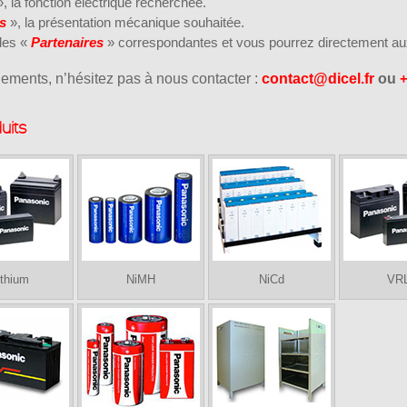
», la fonction électrique recherchée.
s
», la présentation mécanique souhaitée.
 des «
Partenaires
» correspondantes et vous pourrez directement au
ements, n’hésitez pas à nous contacter :
contact@dicel.fr
ou
+
uits
ithium
NiMH
NiCd
VR