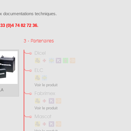
x documentations techniques.
33 (0)4 74 82 72 36.
3 - Partenaires
Dicel
ELC
Voir le produit
LA
Fabrimex
Voir le produit
Mascot