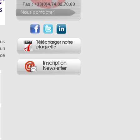
Fax : +33(0)4.74.82.70.69
Nous contacter
ous
Télécharger notre
plaquette
 un
 de
Inscription
Newsletter