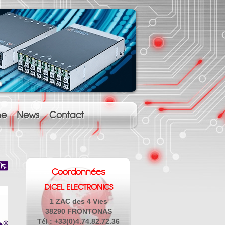
ne
News
Contact
Coordonnées
DICEL ELECTRONICS
1 ZAC des 4 Vies
38290 FRONTONAS
Tél : +33(0)4.74.82.72.36