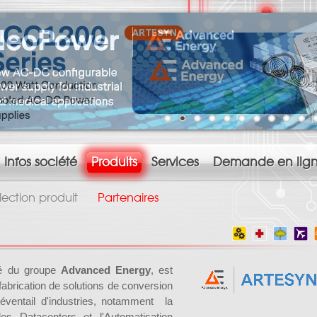
Infos société
Produits
Services
Demande en lig
lection produit
Partenaires
té du groupe
Advanced Energy
, est
fabrication de solutions de conversion
 éventail d'industries, notamment la
les Datacenters et l'Automatisation