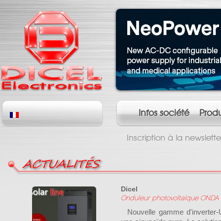
Infos société
Produ
Inscription à la newslette
ACTUALITÉS
Dicel
Onduleur photovoltaïque ONDA 
Nouvelle gamme d'inverter-U