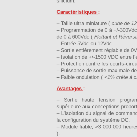
silicium.
Caractéristiques
:
– Taille ultra miniature (
cube de 1
– Programmation de 0 à +/-300Vd
de 0 à 600Vdc (
Flottant et Réversi
– Entrée 5Vdc ou 12Vdc
– Sortie entièrement réglable de 0
– Isolation de +/-1500 VDC entre l’e
– Protection contre les courts-circu
– Puissance de sortie maximale d
– Faible ondulation (
<1% crête à c
Avantages
:
– Sortie haute tension progra
supérieure aux conceptions proport
– L’isolation du signal de commande
la configuration du système DC.
– Module fiable, >3 000 000 heur
).