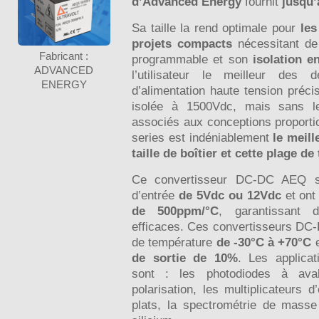
d’Advanced Energy
fournit
jusqu
Sa taille la rend optimale pour
les
projets compacts
nécessitant d
Fabricant :
programmable et son
isolation e
ADVANCED
l’utilisateur le meilleur de
ENERGY
d’alimentation haute tension préc
isolée à 1500Vdc, mais sans l
associés aux conceptions proporti
series est indéniablement
le meill
taille de boîtier et cette plage de
Ce convertisseur DC-DC AEQ se
d’entrée
de 5Vdc ou 12Vdc
et ont
de 500ppm/°C
, garantissant 
efficaces. Ces convertisseurs DC-
de température
de -30°C à +70°C
e
de sortie de 10%
. Les applica
sont : les photodiodes à aval
polarisation, les multiplicateurs 
plats, la spectrométrie de masse 